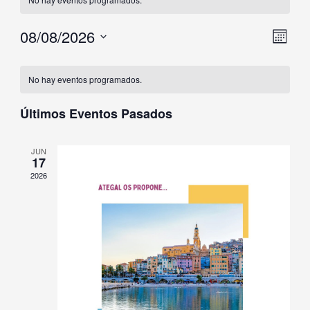
08/08/2026
Naveg
Nave
Mes
de
de
Selecciona
Calendario
vistas
vista
la
No hay eventos programados.
de
de
fecha.
Eventos
Últimos Eventos Pasados
Even
JUN
17
2026