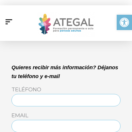
Ir
al
Abrir
contenido
Quieres recibir más información? Déjanos
tu teléfono y e-mail
TELÉFONO
EMAIL