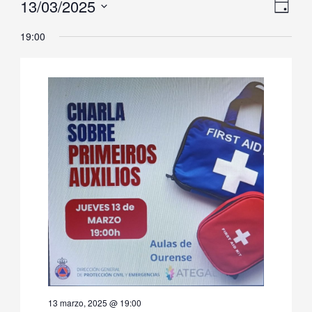
13/03/2025
Naveg
Nave
marzo,
Día
de
de
Selecciona
2025
19:00
vistas
vista
la
de
fecha.
Even
13 marzo, 2025 @ 19:00