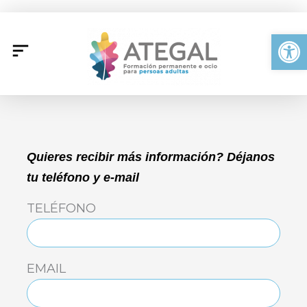
Ir
al
Abrir
contenido
Quieres recibir más información? Déjanos
tu teléfono y e-mail
TELÉFONO
EMAIL