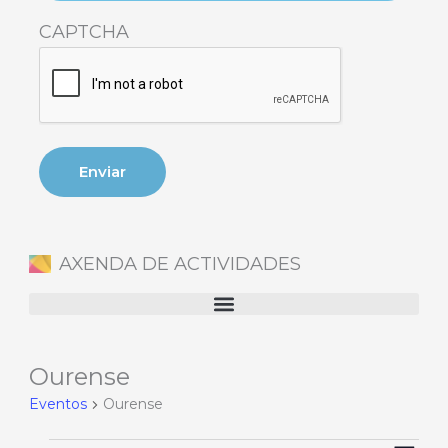
CAPTCHA
AXENDA DE ACTIVIDADES
Ourense
Eventos
en
Eventos
Ourense
13