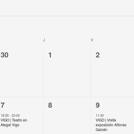
J
V
0
0
0
30
1
2
eventos,
eventos,
eventos,
1
0
1
7
8
9
evento,
eventos,
evento,
18:30
-
20:00
11:30
VIGO | Teatro en
VIGO | Visita
Ategal Vigo
exposición Alfonso
Galván