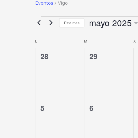
Eventos
Vigo
mayo 2025
Este mes
Selecciona
L
M
X
Calendario
la
de
fecha.
0
0
28
29
Eventos
eventos,
eventos,
0
0
5
6
eventos,
eventos,