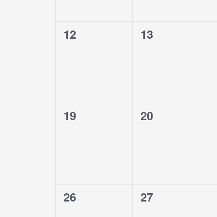
0
0
12
13
eventos,
eventos,
0
0
19
20
eventos,
eventos,
0
0
26
27
eventos,
eventos,