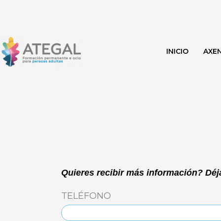
Ir
al
contenido
INICIO
AXE
LUNES
MARTES
Quieres recibir más información? Déja
TELÉFONO