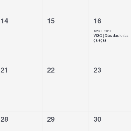
0
0
1
14
15
16
eventos,
eventos,
evento,
18:30
-
20:00
VIGO | Días das letras
galegas
0
0
0
21
22
23
eventos,
eventos,
eventos,
0
0
0
28
29
30
eventos,
eventos,
eventos,