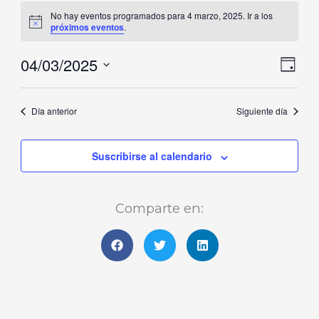
marzo,
No hay eventos programados para 4 marzo, 2025. Ir a los
Aviso
próximos eventos
.
2025
04/03/2025
Naveg
Nave
Día
de
de
Selecciona
vistas
vista
la
Día anterior
Siguiente día
de
fecha.
Even
Suscribirse al calendario
Comparte en: