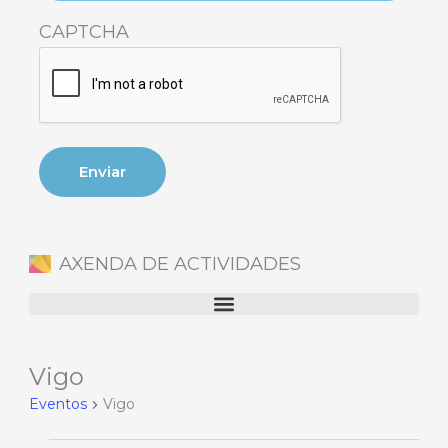
CAPTCHA
AXENDA DE ACTIVIDADES
Vigo
Eventos
en
Eventos
Vigo
4