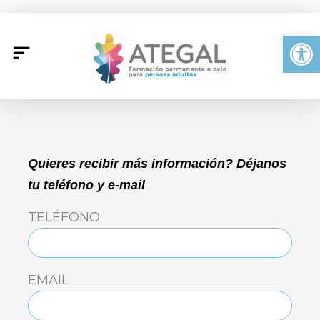
Ir
al
Abrir
contenido
Quieres recibir más información? Déjanos
tu teléfono y e-mail
TELÉFONO
EMAIL