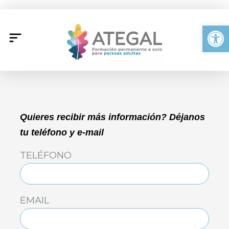
Ir
al
Abrir
contenido
Quieres recibir más información? Déjanos
tu teléfono y e-mail
TELÉFONO
EMAIL