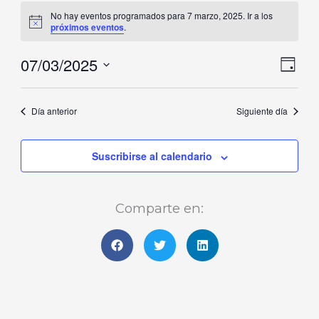
marzo,
No hay eventos programados para 7 marzo, 2025. Ir a los
Aviso
próximos eventos
.
2025
07/03/2025
Naveg
Nave
Día
de
de
Selecciona
vistas
vista
la
Día anterior
Siguiente día
de
fecha.
Even
Suscribirse al calendario
Comparte en: