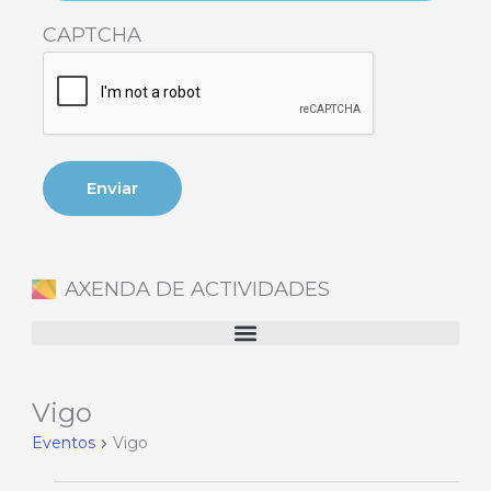
CAPTCHA
AXENDA DE ACTIVIDADES
Vigo
Eventos
en
Eventos
Vigo
7