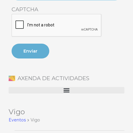
CAPTCHA
AXENDA DE ACTIVIDADES
Vigo
Eventos
en
Eventos
Vigo
7