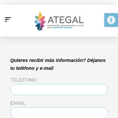
Ir
al
Abrir
contenido
Quieres recibir más información? Déjanos
tu teléfono y e-mail
TELÉFONO
EMAIL