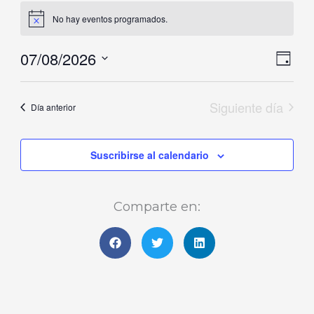
agosto,
No hay eventos programados.
Aviso
2026
07/08/2026
Naveg
Nave
Día
de
de
Selecciona
vistas
vista
la
Siguiente día
Día anterior
de
fecha.
Even
Suscribirse al calendario
Comparte en: