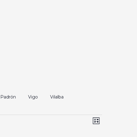
Padrón
Vigo
Vilalba
Navegación
Navegación
Lista
de
de