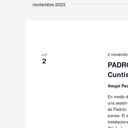
la
noviembre 2023
fecha.
2 noviembr
JUE
2
PADRÓN
Cunti
Ategal Pa
En medio d
una sesión 
de Padrón v
jueves. El
instalacion
Así, […]