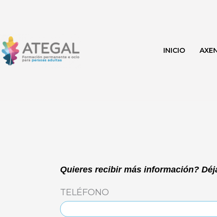
Ir
al
contenido
INICIO
AXE
Quieres recibir más información? Déja
TELÉFONO