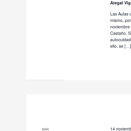
Ategal Vi
Las Aulas 
mismo, por 
noviembre 
Castaño. Se
autocuidado
ello, se […]
14 noviemb
MAR