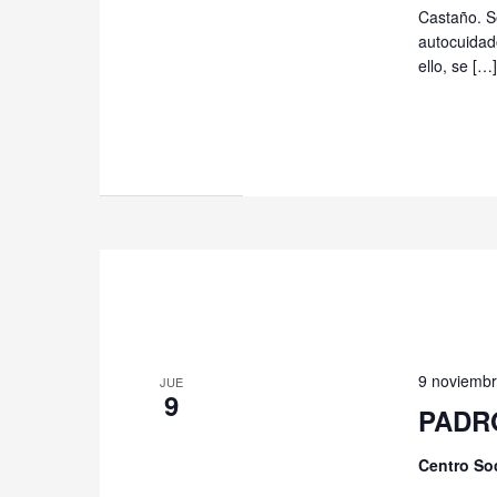
Castaño. Se
autocuidado
ello, se […]
9 noviembr
JUE
9
PADRÓ
Centro So