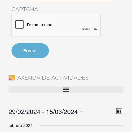
CAPTCHA
AXENDA DE ACTIVIDADES
29/02/2024
 - 
15/03/2024
Eventos
Naveg
Nave
Lista
de
de
Selecciona
febrero 2024
vistas
vista
la