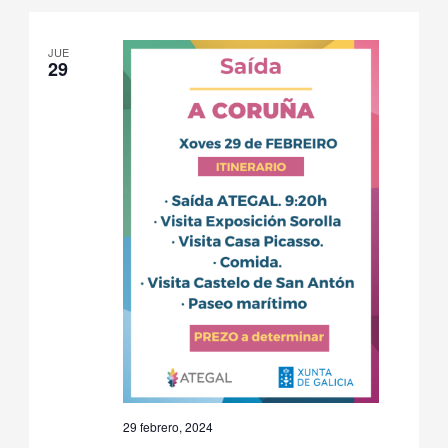
de
fecha.
Even
JUE
29
29 febrero, 2024