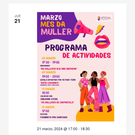
de
fecha.
Even
JUE
21
21 marzo, 2024 @ 17:00
-
18:30