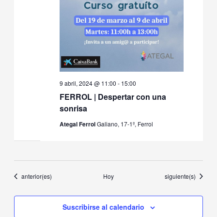
9 abril, 2024 @ 11:00
-
15:00
FERROL | Despertar con una
sonrisa
Ategal Ferrol
Galiano, 17-1º, Ferrol
Eventos
Eventos
anterior(es)
Hoy
siguiente(s)
Suscribirse al calendario