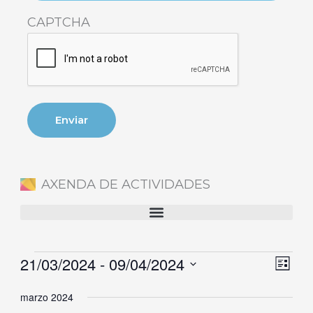
CAPTCHA
AXENDA DE ACTIVIDADES
21/03/2024
 - 
09/04/2024
Eventos
Naveg
Nave
Lista
de
de
Selecciona
marzo 2024
vistas
vista
la