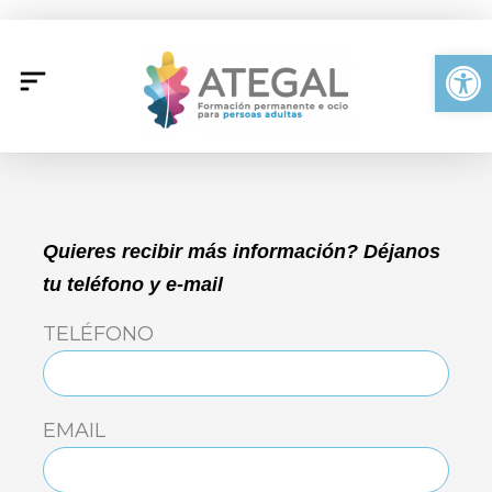
Ir
al
Abrir
contenido
Quieres recibir más información? Déjanos
tu teléfono y e-mail
TELÉFONO
EMAIL