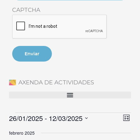
CAPTCHA
AXENDA DE ACTIVIDADES
26/01/2025
 - 
12/03/2025
Eventos
Naveg
Nave
Lista
de
de
Selecciona
febrero 2025
vistas
vista
la