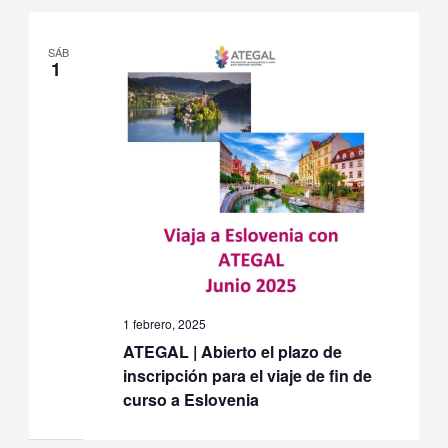
de
fecha.
Even
SÁB
1
1 febrero, 2025
ATEGAL | Abierto el plazo de
inscripción para el viaje de fin de
curso a Eslovenia