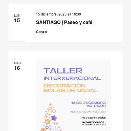
de
fecha.
Even
15 diciembre, 2025 @ 10:30
LUN
15
SANTIAGO | Paseo y café
Conxo
MAR
16