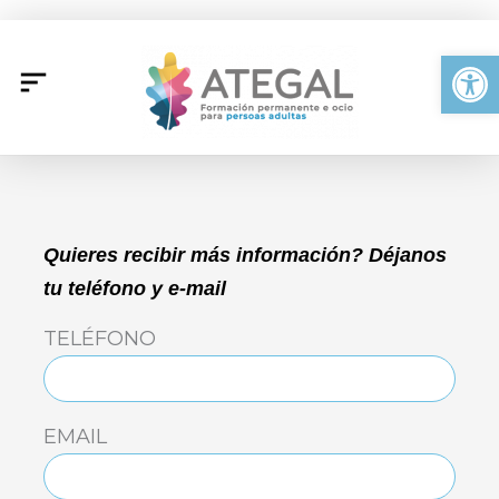
Ir
al
Abrir
contenido
Quieres recibir más información? Déjanos
tu teléfono y e-mail
TELÉFONO
EMAIL