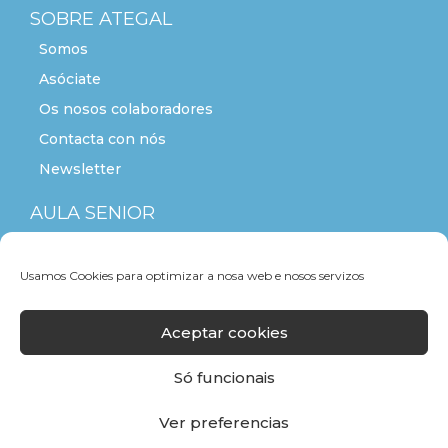
SOBRE ATEGAL
Somos
Asóciate
Os nosos colaboradores
Contacta con nós
Newsletter
AULA SENIOR
ACTITUDE+55
Usamos Cookies para optimizar a nosa web e nosos servizos
Aceptar cookies
Só funcionais
Ver preferencias
F
T
L
Y
I
a
w
i
o
n
c
i
n
u
s