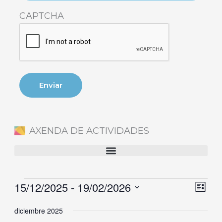
CAPTCHA
AXENDA DE ACTIVIDADES
15/12/2025
 - 
19/02/2026
Eventos
Naveg
Nave
Lista
de
de
Selecciona
diciembre 2025
vistas
vista
la