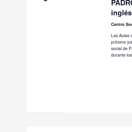
PADRÓN
inglés
Centro So
Las Aulas d
próximo jue
social de 
durante lo