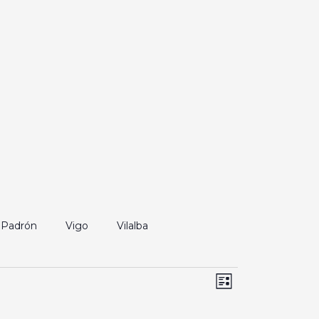
Padrón
Vigo
Vilalba
Navegación
Navegación
Lista
de
de