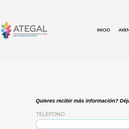
Ir
al
contenido
INICIO
AXE
Quieres recibir más información? Déja
TELÉFONO