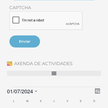
CAPTCHA
AXENDA DE ACTIVIDADES
01/07/2024
Eventos
Naveg
Nave
Mes
de
de
Selecciona
L
M
X
J
V
S
D
Calendario
vistas
vista
la