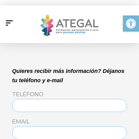
Ir
al
Abrir
contenido
LUNES
MARTES
MIÉRCOLES
JUEVES
VIERNES
SÁBADO
DOMING
Quieres recibir más información? Déjanos
tu teléfono y e-mail
TELÉFONO
EMAIL