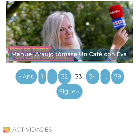
Manuel Araujo tómase Un Café con Eva
« Ant.
1
…
32
33
34
…
79
Sigue »
ACTIVIDADES