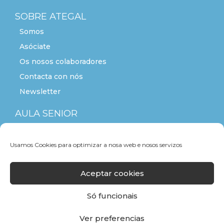
SOBRE ATEGAL
Somos
Asóciate
Os nosos colaboradores
Contacta con nós
Newsletter
AULA SENIOR
ACTITUDE+55
Usamos Cookies para optimizar a nosa web e nosos servizos
Aceptar cookies
Só funcionais
Ver preferencias
F
T
L
Y
I
a
w
i
o
n