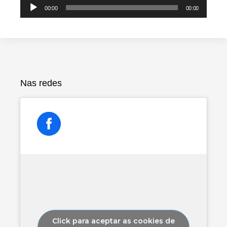
Reproductor
00:00
00:00
de
audio
Nas redes
Click para aceptar as cookies de