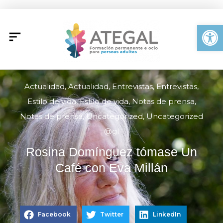
Ir
al
Abrir
contenido
Actualidad
,
Actualidad
,
Entrevistas
,
Entrevistas
,
Estilo de vida
,
Estilo de vida
,
Notas de prensa
,
Notas de prensa
,
Uncategorized
,
Uncategorized
@gl
Rosina Domínguez tómase Un
Café con Eva Millán
Facebook
Twitter
LinkedIn