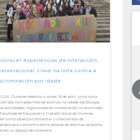
vorecer experiencias de interacción
terxeracional, clave na loita contra a
scriminación por idade
GAL Ourense celebrou o xoves, 16 de abril, unha nova
ción das Xornadas Interxeracionais na cidade das Burgas.
as actividades, organizadas en colaboración co alumnado
Facultade de Educación e Traballo Social de Ourense,
ñen como obxectivo fomentar o intercambio de
eriencias e o encontro entre persoas de distintas xeracións,
eando un espazo de conexións