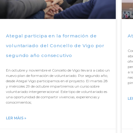
Ategal participa en la formación de
At
voluntariado del Concello de Vigo por
Co
segundo año consecutivo
ab
ofr
per
En octubre y noviembre el Concello de Vigo llevará a cabo un
a l
nuevo plan de formación de voluntariado. Por segundo año,
nec
desde Ategal Vigo participamos en el proyecto. El martes 28
pin
y miércoles 29 de octubre impartiremos un curso sobre
voluntariado intergeneracional. Este tipo de voluntariado es
una oportunidad de compartir vivencias, experiencias y
LE
conocimientos;
LER MÀIS »