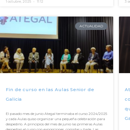
1 octubre, 2025
11:12
3 
ACTUALIDAD
Fin de curso en las Aulas Senior de
A
Galicia
co
qu
El pasado mes de junio Ategal terminaba el curso 2024/2025
G
y cada Aulas quiso organizar una pequeña celebración para
despedirlo. A principios del mes de junio las primeras Aulas
despedían el curso con exposiciones, comidas y baile. Las