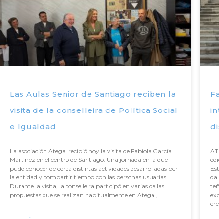
Las Aulas Senior de Santiago reciben la
Fa
visita de la conselleira de Política Social
in
e Igualdad
di
La asociación Ategal recibió hoy la visita de Fabiola García
ATE
Martínez en el centro de Santiago. Una jornada en la que
edi
pudo conocer de cerca distintas actividades desarrolladas por
Est
la entidad y compartir tiempo con las personas usuarias.
da 
Durante la visita, la conselleira participó en varias de las
te
propuestas que se realizan habitualmente en Ategal,
exp
cr