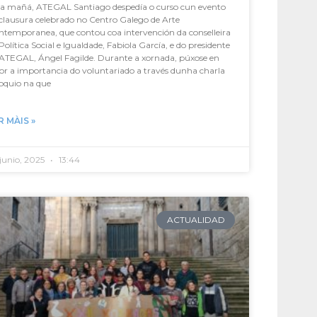
ta mañá, ATEGAL Santiago despedía o curso cun evento
clausura celebrado no Centro Galego de Arte
ntemporanea, que contou coa intervención da conselleira
Política Social e Igualdade, Fabiola García, e do presidente
 ATEGAL, Ángel Fagilde. Durante a xornada, púxose en
or a importancia do voluntariado a través dunha charla
oquio na que
R MÀIS »
junio, 2025
13:44
ACTUALIDAD