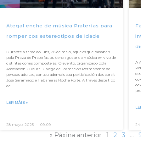
Ategal enche de música Praterías para
Fa
romper cos estereotipos de idade
in
di
Durante a tarde do luns, 26 de maio, aqueles que pasaban
pola Praza de Praterías puideron gozar da música en vivo de
A 
distintas corais compostelás. O evento, organizado pola
Pe
Asociación Cultural Galega de Formación Permanente de
des
persoas adultas, contou ademais coa participación das corais
co 
José Saramago e Habaneras Rocha Forte. A través deste tipo
oci
de
pro
LER MÀIS »
LE
28 mayo, 2025
09:09
24 
« Páxina anterior
1
2
3
…