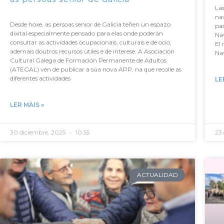
Las
nav
Desde hoxe, as persoas senior de Galicia teñen un espazo
pas
dixital especialmente pensado para elas onde poderán
Nav
consultar as actividades ocupacionais, culturais e de ocio,
El 
ademais doutros recursos útiles e de interese. A Asociación
Nav
Cultural Galega de Formación Permanente de Adultos
(ATEGAL) vén de publicar a súa nova APP, na que recolle as
diferentes actividades
LE
LER MÀIS »
30 diciembre, 2025
10:55
23
ACTUALIDAD