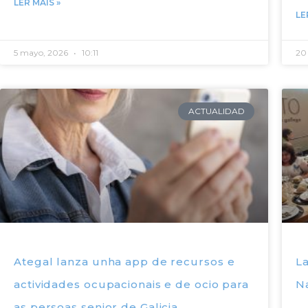
LER MÀIS »
LE
5 mayo, 2026
10:11
20 
ACTUALIDAD
Ategal lanza unha app de recursos e
La
actividades ocupacionais e de ocio para
N
as persoas senior de Galicia