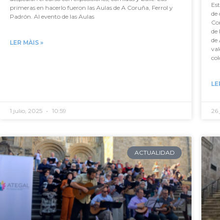
Es
primeras en hacerlo fueron las Aulas de A Coruña, Ferrol y
de 
Padrón. Al evento de las Aulas
Co
de 
de
LER MÀIS »
val
col
LE
1 julio, 2025
10:59
26 
ACTUALIDAD