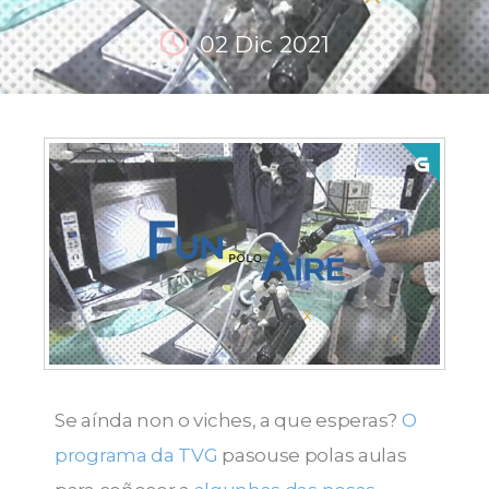
02 Dic 2021
Se aínda non o viches, a que esperas?
O
programa da TVG
pasouse polas aulas