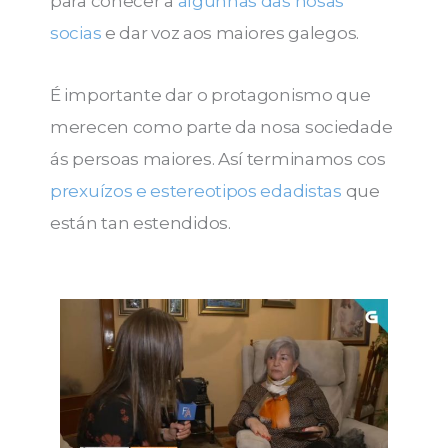
para coñecer a
algunhas das nosas
socias
e dar voz aos maiores galegos.
É importante dar o protagonismo que
merecen como parte da nosa sociedade
ás persoas maiores. Así terminamos cos
prexuízos e estereotipos edadistas
que
están tan estendidos.