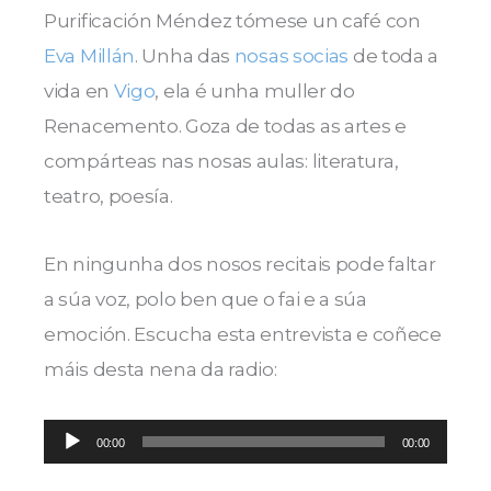
Purificación Méndez tómese un café con
Eva Millán
. Unha das
nosas socias
de toda a
vida en
Vigo
, ela é unha muller do
Renacemento. Goza de todas as artes e
compárteas nas nosas aulas: literatura,
teatro, poesía.
En ningunha dos nosos recitais pode faltar
a súa voz, polo ben que o fai e a súa
emoción. Escucha esta entrevista e coñece
máis desta nena da radio:
Reproductor
00:00
00:00
de