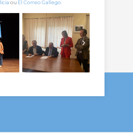
icia
ou
El Correo Gallego
.