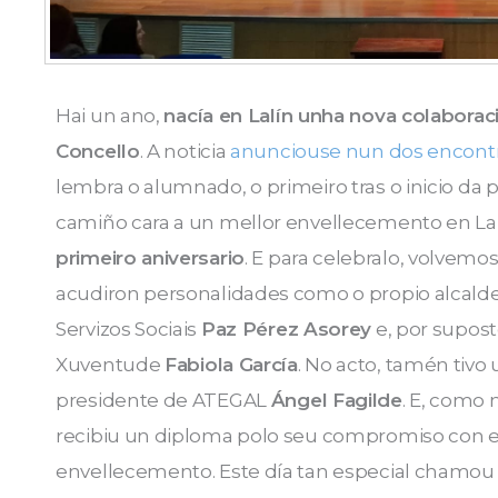
Hai un ano,
nacía en Lalín unha nova colabora
Concello
. A noticia
anunciouse nun dos encontr
lembra o alumnado, o primeiro tras o inicio d
camiño cara a un mellor envellecemento en La
primeiro aniversario
. E para celebralo, volvemo
acudiron personalidades como o propio alcald
Servizos Sociais
Paz Pérez Asorey
e, por suposto
Xuventude
Fabiola García
. No acto, tamén tivo
presidente de ATEGAL
Ángel Fagilde
. E, como
recibiu un diploma polo seu compromiso con 
envellecemento. Este día tan especial chamou