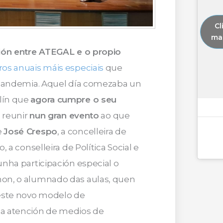
Cl
mar
ción entre ATEGAL e o propio
os anuais máis especiais
que
a pandemia. Aquel día comezaba un
lín que
agora cumpre o seu
s reunir
nun gran evento
ao que
e
José Crespo
, a concelleira de
, a conselleira de Política Social e
 unha participación especial o
 non, o alumnado das aulas, quen
este novo modelo de
 a atención de medios de