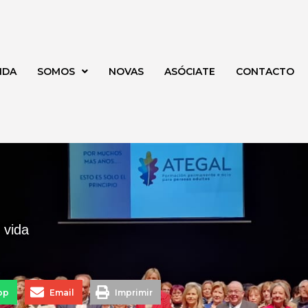
NDA
SOMOS
NOVAS
ASÓCIATE
CONTACTO
 vida
pp
Email
Imprimir