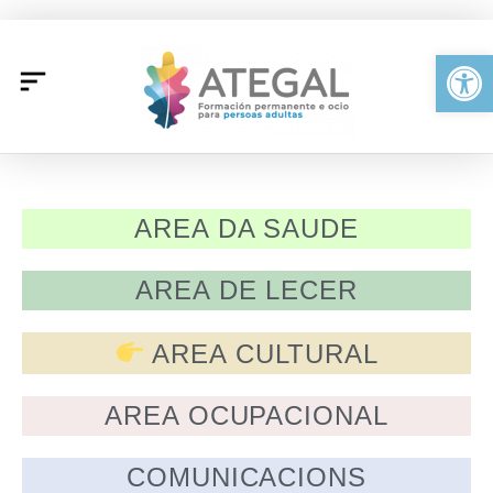
Ir
al
Abrir
contenido
AREA DA SAUDE
AREA DE LECER
AREA CULTURAL
AREA OCUPACIONAL
COMUNICACIONS