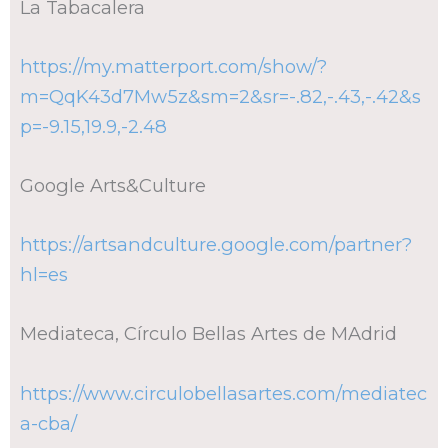
La Tabacalera
https://my.matterport.com/show/?
m=QqK43d7Mw5z&sm=2&sr=-.82,-.43,-.42&s
p=-9.15,19.9,-2.48
Google Arts&Culture
https://artsandculture.google.com/partner?
hl=es
Mediateca, Círculo Bellas Artes de MAdrid
https://www.circulobellasartes.com/mediatec
a-cba/