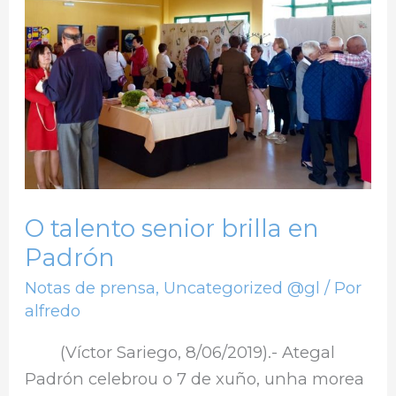
senior
brilla
en
Padrón
O talento senior brilla en
Padrón
Notas de prensa
,
Uncategorized @gl
/ Por
alfredo
(Víctor Sariego, 8/06/2019).- Ategal
Padrón celebrou o 7 de xuño, unha morea