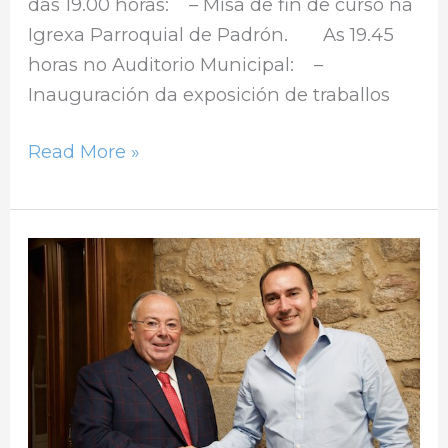
das 19.00 horas: – Misa de fin de curso na
Igrexa Parroquial de Padrón. As 19.45
horas no Auditorio Municipal: –
Inauguración da exposición de traballos
Read More »
Ategal
e
o
Concello
de
Padrón
renovan