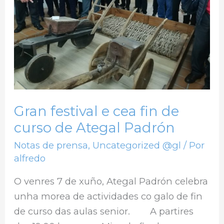
fin
de
curso
de
Ategal
Padrón
Gran festival e cea fin de
curso de Ategal Padrón
Notas de prensa
,
Uncategorized @gl
/ Por
alfredo
O venres 7 de xuño, Ategal Padrón celebra
unha morea de actividades co galo de fin
de curso das aulas senior. A partires