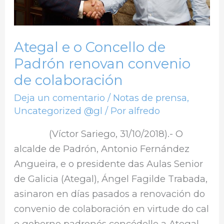
convenio
de
colaboración
Ategal e o Concello de
Padrón renovan convenio
de colaboración
Deja un comentario
/
Notas de prensa
,
Uncategorized @gl
/ Por
alfredo
(Víctor Sariego, 31/10/2018).- O
alcalde de Padrón, Antonio Fernández
Angueira, e o presidente das Aulas Senior
de Galicia (Ategal), Ángel Fagilde Trabada,
asinaron en días pasados a renovación do
convenio de colaboración en virtude do cal
o goberno padronés concédelle a Ategal