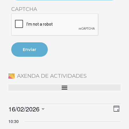
CAPTCHA
AXENDA DE ACTIVIDADES
16/02/2026
Eventos
Naveg
Nave
Día
en
de
de
Selecciona
10:30
16
vistas
vista
la