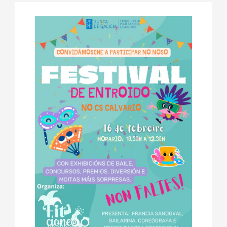
febrero,
de
fecha.
2026
Even