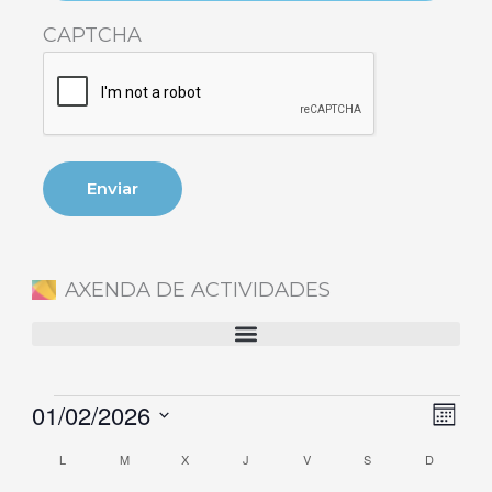
CAPTCHA
AXENDA DE ACTIVIDADES
01/02/2026
Eventos
Naveg
Nave
Mes
de
de
Selecciona
L
M
X
J
V
S
D
Calendario
vistas
vista
la