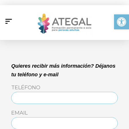
Ir
al
Abrir
contenido
LUNES
MARTES
MIÉRCOLES
JUEVES
VIERNES
SÁBADO
DOMING
Quieres recibir más información? Déjanos
tu teléfono y e-mail
TELÉFONO
EMAIL