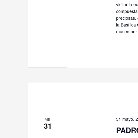
visitar la 
compuesta p
preciosas, 
la Basílica
museo por 
31 mayo, 
VIE
31
PADRÓ