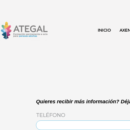
Ir
al
contenido
INICIO
AXE
Quieres recibir más información? Déja
TELÉFONO