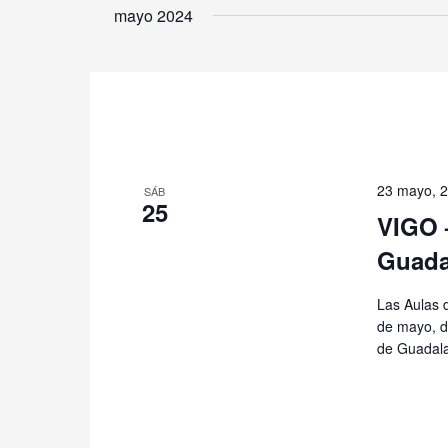
la
mayo 2024
fecha.
23 mayo, 
SÁB
25
VIGO 
Guada
Las Aulas 
de mayo, di
de Guadala