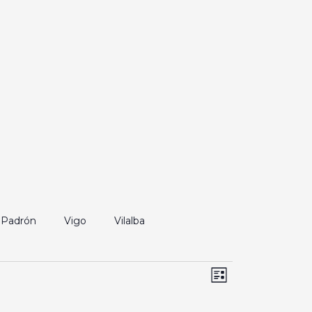
Padrón
Vigo
Vilalba
Navegación
Navegación
Lista
de
de