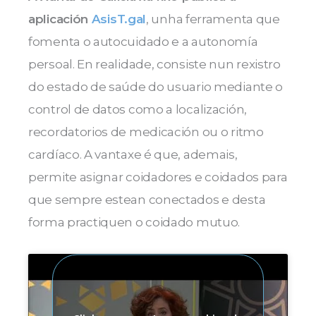
aplicación
AsisT.gal
, unha ferramenta que
fomenta o autocuidado e a autonomía
persoal. En realidade, consiste nun rexistro
do estado de saúde do usuario mediante o
control de datos como a localización,
recordatorios de medicación ou o ritmo
cardíaco. A vantaxe é que, ademais,
permite asignar coidadores e coidados para
que sempre estean conectados e desta
forma practiquen o coidado mutuo.